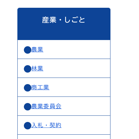
産業・しごと
農業
林業
商工業
農業委員会
入札・契約