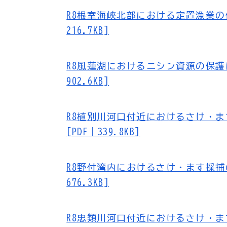
R8根室海峡北部における定置漁業の
216.7KB]
R8風蓮湖におけるニシン資源の保護
902.6KB]
R8植別川河口付近におけるさけ・
[PDF｜339.8KB]
R8野付湾内におけるさけ・ます採捕
676.3KB]
R8忠類川河口付近におけるさけ・