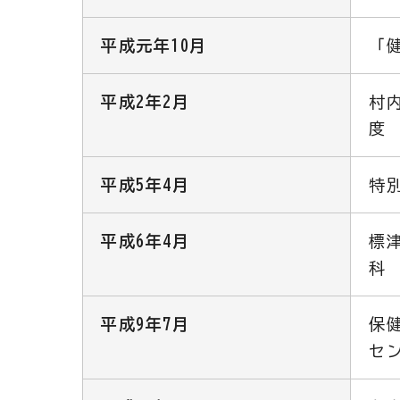
平成元年10月
「
平成2年2月
村内
度
平成5年4月
特
平成6年4月
標
科
平成9年7月
保
セ